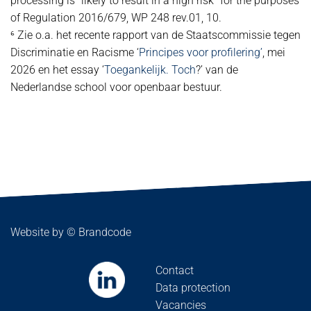
processing is “likely to result in a high risk” for the purposes
of Regulation 2016/679, WP 248 rev.01, 10.
⁶ Zie o.a. het recente rapport van de Staatscommissie tegen
Discriminatie en Racisme ‘
Principes voor profilering’
, mei
2026 en het essay ‘
Toegankelijk. Toch
?’ van de
Nederlandse school voor openbaar bestuur.
Website by ©
Brandcode
Contact
Data protection
Vacancies