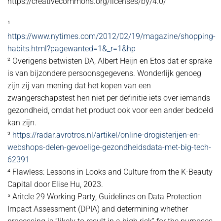
https://creativecommons.org/licenses/by/4.0/
¹
https://www.nytimes.com/2012/02/19/magazine/shopping-
habits.html?pagewanted=1&_r=1&hp
² Overigens betwisten DA, Albert Heijn en Etos dat er sprake
is van bijzondere persoonsgegevens. Wonderlijk genoeg
zijn zij van mening dat het kopen van een
zwangerschapstest hen niet per definitie iets over iemands
gezondheid, omdat het product ook voor een ander bedoeld
kan zijn.
³
https://radar.avrotros.nl/artikel/online-drogisterijen-en-
webshops-delen-gevoelige-gezondheidsdata-met-big-tech-
62391
⁴ Flawless: Lessons in Looks and Culture from the K-Beauty
Capital door Elise Hu, 2023.
⁵ Aritcle 29 Working Party, Guidelines on Data Protection
Impact Assessment (DPIA) and determining whether