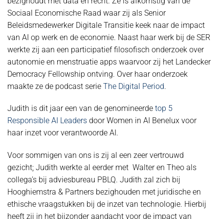
bezighoudt met data en recht. Ze is afkomstig van de
Sociaal Economische Raad waar zij als Senior
Beleidsmedewerker Digitale Transitie keek naar de impact
van AI op werk en de economie. Naast haar werk bij de SER
werkte zij aan een participatief filosofisch onderzoek over
autonomie en menstruatie apps waarvoor zij het Landecker
Democracy Fellowship ontving. Over haar onderzoek
maakte ze de podcast serie
The Digital Period
.
Judith is dit jaar een van de genomineerde
top 5
Responsible AI Leaders
door Women in AI Benelux voor
haar inzet voor verantwoorde AI.
Voor sommigen van ons is zij al een zeer vertrouwd
gezicht; Judith werkte al eerder met Walter en Theo als
collega’s bij adviesbureau PBLQ. Judith zal zich bij
Hooghiemstra & Partners bezighouden met juridische en
ethische vraagstukken bij de inzet van technologie. Hierbij
heeft zij in het bijzonder aandacht voor de impact van