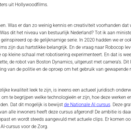
ters uit Hollywoodfilms.
hen. Was er dan zo weinig kennis en creativiteit voorhanden dat
 Was dit het niveau van bestuurlijk Nederland? Tot ik aan minist
geïnspireerd op de gelijknamige serie. In 2020 hadden we er ook
ilms zijn dus hartstikke belangrijk. En de vraag naar Robocop le
e op kleine schaal met robotisering experimenteert. En dat is wee
nzette, de robot van Boston Dynamics, uitgerust met camera’s. Di
ing van de politie en de oproep om het gebruik van gewapende ro
lijke kwaliteit leek te zijn, is ineens een actueel juridisch ond
 om te begrijpen welke technologieën er zijn, hoe deze werken en
den. Dat dit mogelijk is bewijst
de Nationale AI cursus
. Deze gra
 van alle inwoners heeft deze cursus afgerond! De ambitie is d
gepast en wordt steeds aangevuld met actuele clips. Er komen o
 AI-cursus voor de Zorg.