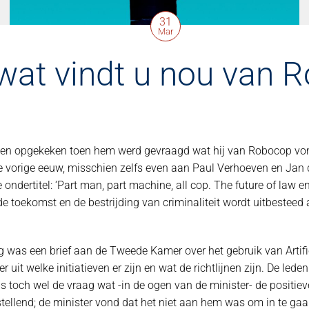
31
Mar
wat vindt u nou van 
ben opgekeken toen hem werd gevraagd wat hij van Robocop vond
 vorige eeuw, misschien zelfs even aan Paul Verhoeven en Jan d
e ondertitel: ‘Part man, part machine, all cop. The future of law en
e toekomst en de bestrijding van criminaliteit wordt uitbesteed
as een brief aan de Tweede Kamer over het gebruik van Artificië
ter uit welke initiatieven er zijn en wat de richtlijnen zijn. De l
s toch wel de vraag wat -in de ogen van de minister- de positie
ellend; de minister vond dat het niet aan hem was om in te gaan