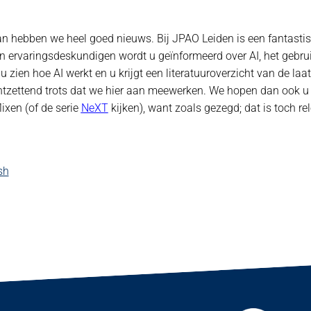
Dan hebben we heel goed nieuws. Bij JPAO Leiden is een fantasti
 ervaringsdeskundigen wordt u geïnformeerd over AI, het gebruik
u zien hoe AI werkt en u krijgt een literatuuroverzicht van de laa
tzettend trots dat we hier aan meewerken. We hopen dan ook u d
ixen (of de serie
NeXT
kijken), want zoals gezegd; dat is toch rel
sh