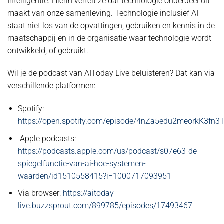
Intelligentie. Hierin vertelt ze dat technologie onderdeel uit
maakt van onze samenleving. Technologie inclusief AI
staat niet los van de opvattingen, gebruiken en kennis in de
maatschappij en in de organisatie waar technologie wordt
ontwikkeld, of gebruikt.
Wil je de podcast van AIToday Live beluisteren? Dat kan via
verschillende platformen:
Spotify:
https://open.spotify.com/episode/4nZa5edu2meorkK3fn3
Apple podcasts:
https://podcasts.apple.com/us/podcast/s07e63-de-
spiegelfunctie-van-ai-hoe-systemen-
waarden/id1510558415?i=1000717093951
Via browser:
https://aitoday-
live.buzzsprout.com/899785/episodes/17493467