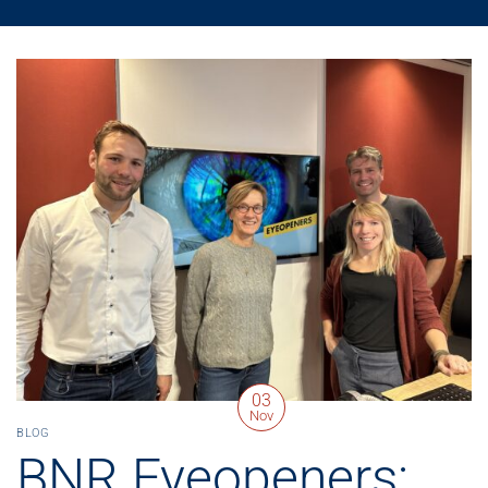
03
Nov
BLOG
BNR Eyeopeners: