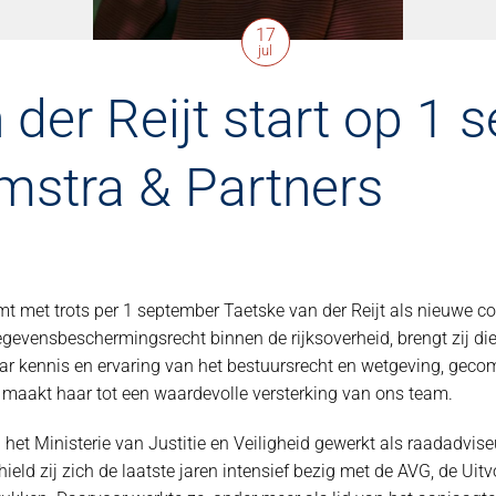
17
jul
 der Reijt start op 1
mstra & Partners
 met trots per 1 september Taetske van der Reijt als nieuwe col
egevensbeschermingsrecht binnen de rijksoverheid, brengt zij d
Haar kennis en ervaring van het bestuursrecht en wetgeving, gec
, maakt haar tot een waardevolle versterking van ons team.
j het Ministerie van Justitie en Veiligheid gewerkt als raadadvis
eld zij zich de laatste jaren intensief bezig met de AVG, de Ui