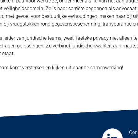
ukken. Daarvoor werkte ze, onder meer als lid van het aanjaag
 veiligheidsdomein. Ze is haar carrière begonnen als advocaat.
erd met gevoel voor bestuurlijke verhoudingen, maken haar bij u
n bij vraagstukken rond gegevensbescherming, transparantie en 
s leider van juridische teams, weet Taetske privacy niet alleen t
gedragen oplossingen. Ze verbindt juridische kwaliteit aan maatsc
 staat.
team komt versterken en kijken uit naar de samenwerking!
Con