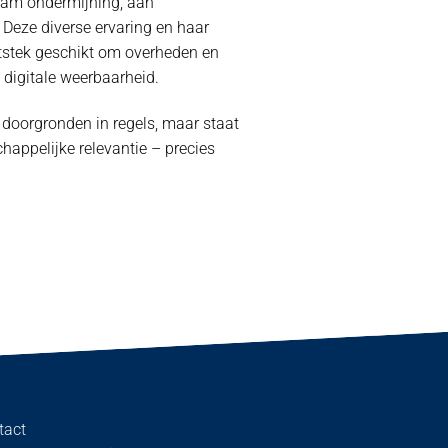
team ondermijning, aan
 Deze diverse ervaring en haar
itstek geschikt om overheden en
digitale weerbaarheid.
e doorgronden in regels, maar staat
happelijke relevantie – precies
tact