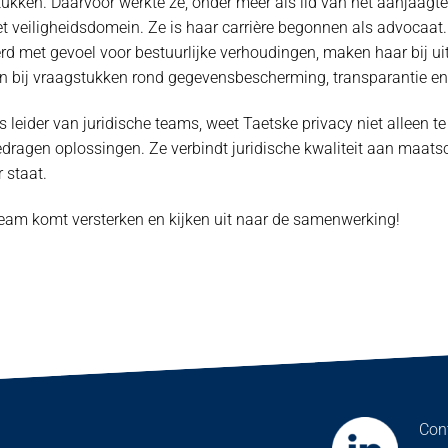
ukken. Daarvoor werkte ze, onder meer als lid van het aanjaag
 veiligheidsdomein. Ze is haar carrière begonnen als advocaat.
erd met gevoel voor bestuurlijke verhoudingen, maken haar bij u
n bij vraagstukken rond gegevensbescherming, transparantie en 
s leider van juridische teams, weet Taetske privacy niet alleen t
gedragen oplossingen. Ze verbindt juridische kwaliteit aan maatsc
 staat.
team komt versterken en kijken uit naar de samenwerking!
Con