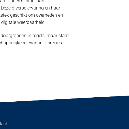
team ondermijning, aan
 Deze diverse ervaring en haar
itstek geschikt om overheden en
digitale weerbaarheid.
e doorgronden in regels, maar staat
happelijke relevantie – precies
tact