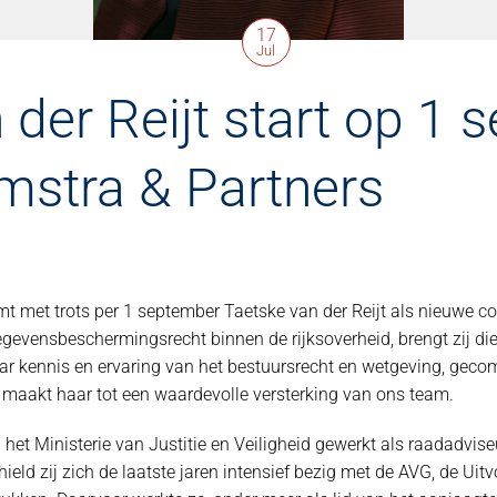
17
Jul
 der Reijt start op 1
mstra & Partners
 met trots per 1 september Taetske van der Reijt als nieuwe col
egevensbeschermingsrecht binnen de rijksoverheid, brengt zij d
Haar kennis en ervaring van het bestuursrecht en wetgeving, gec
, maakt haar tot een waardevolle versterking van ons team.
j het Ministerie van Justitie en Veiligheid gewerkt als raadadvis
eld zij zich de laatste jaren intensief bezig met de AVG, de Ui