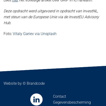
Lees
hier
het volledige artikel over GRIP in ICT&health.
Deze opdracht werd uitgevoerd in opdracht van InvestNL,
met steun van de Europese Unie via de InvestEU Advisory
Hub.
Foto:
Vitaly Gariev via Unsplash
Website by ©
Brandcode
Contact
Gegevensbescherming