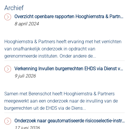
Archief
Overzicht openbare rapporten Hooghiemstra & Partners
8 april 2024
Hooghiemstra & Partners heeft ervaring met het verrichten
Op
van onafhankelijk onderzoek in opdracht van
2.
gerenommeerde instituten. Onder andere de...
do
Verkenning Invullen burgerrechten EHDS via Dienst voor Toegang & MedMij Afsprakenstelsel
9 juli 2026
Samen met Berenschot heeft Hooghiemstra & Partners
Bl
meegewerkt aan een onderzoek naar de invulling van de
co
burgerrechten uit de EHDS via de Diens...
Ve
Onderzoek naar geautomatiseerde risicoselectie-instrumenten aangeboden aan de Kamer
17 juni 2026