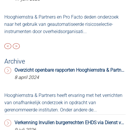
Hooghiemstra & Partners en Pro Facto deden onderzoek
W
naar het gebruik van geautomatiseerde risicoselectie-
ee
instrumenten door overheidsorganisati...
ka
<
>
Archive
Overzicht openbare rapporten Hooghiemstra & Partners
8 april 2024
Hooghiemstra & Partners heeft ervaring met het verrichten
Op
van onafhankelijk onderzoek in opdracht van
2.
gerenommeerde instituten. Onder andere de...
do
Verkenning Invullen burgerrechten EHDS via Dienst voor Toegang & MedMij Afsprakenstelsel
9 juli 2026