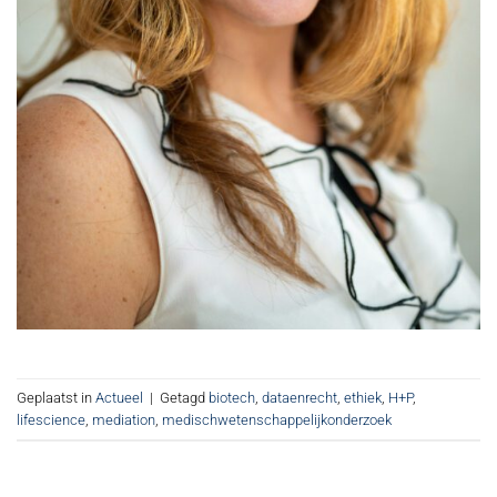
Geplaatst in
Actueel
|
Getagd
biotech
,
dataenrecht
,
ethiek
,
H+P
,
lifescience
,
mediation
,
medischwetenschappelijkonderzoek