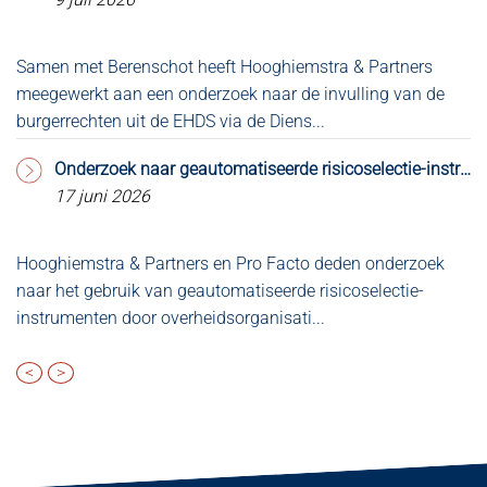
Samen met Berenschot heeft Hooghiemstra & Partners
Bl
meegewerkt aan een onderzoek naar de invulling van de
co
burgerrechten uit de EHDS via de Diens...
Ve
Onderzoek naar geautomatiseerde risicoselectie-instrumenten aangeboden aan de Kamer
17 juni 2026
Hooghiemstra & Partners en Pro Facto deden onderzoek
W
naar het gebruik van geautomatiseerde risicoselectie-
ee
instrumenten door overheidsorganisati...
ka
<
>