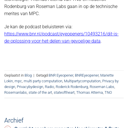
Rodenburg van Roseman Labs gaan in op de technische
merites van MPC.
Je kan de podcast beluisteren via:
https://www.bnr.nl/podcast/eyeopeners/10493216/dit-is-
de-oplossing-voor-het-delen-van-gevoelige-data
.
Geplaatst in
Blog
|
Getagd
BNR Eyeopener
,
BNREyeopener
,
Mariette
Lokin
,
mpc
,
multi party computation
,
Multipartycomputation
,
Privacy by
design
,
Privacybydesign
,
Radio
,
Roderick Rodenburg
,
Roseman Labs
,
Rosemanlabs
,
state of the art
,
stateoftheart
,
Thomas Attema
,
TNO
Archief