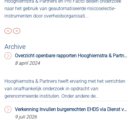
Hooghiemstra & Partners en Pro Facto deden onderzoek
W
naar het gebruik van geautomatiseerde risicoselectie-
ee
instrumenten door overheidsorganisati...
ka
<
>
Archive
Overzicht openbare rapporten Hooghiemstra & Partners
8 april 2024
Hooghiemstra & Partners heeft ervaring met het verrichten
Op
van onafhankelijk onderzoek in opdracht van
2.
gerenommeerde instituten. Onder andere de...
do
Verkenning Invullen burgerrechten EHDS via Dienst voor Toegang & MedMij Afsprakenstelsel
9 juli 2026