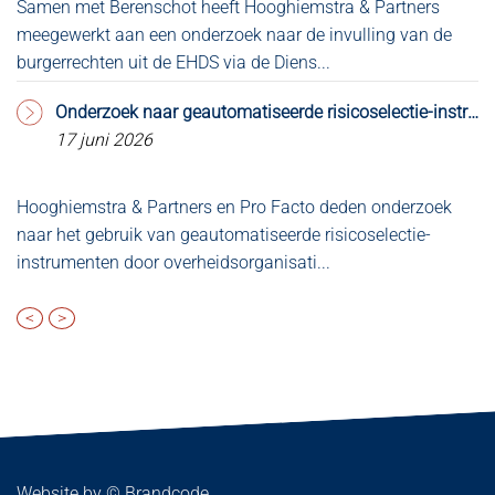
Samen met Berenschot heeft Hooghiemstra & Partners
Bl
meegewerkt aan een onderzoek naar de invulling van de
co
burgerrechten uit de EHDS via de Diens...
Ve
Onderzoek naar geautomatiseerde risicoselectie-instrumenten aangeboden aan de Kamer
17 juni 2026
Hooghiemstra & Partners en Pro Facto deden onderzoek
W
naar het gebruik van geautomatiseerde risicoselectie-
ee
instrumenten door overheidsorganisati...
ka
<
>
Website by ©
Brandcode